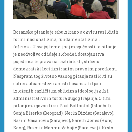
Bosansko pitanje je tabuizirano u okviru različitih
formi nacionalizma, fundamentalizma i
fašizma. U svojoj temeljnoj mogućnosti to pitanje
je neodvojivo od ideje slobode i dostojanstva
pojedinca te prava na različitosti, štićeno
demokratski legitimiranim pravnim poretkom.
Naspram tog životno važnog pitanja različiti su
oblici autoanesteziranosti bosanskih ljudi,
izloženih različitim oblicima ideologijskih i
administrativnih tortura dugog trajanja. O tim
pitanjima govorili su: Paul Ballanfat (Istanbul),
Sonja Biserko (Beograd), Nerin Dizdar (Sarajevo),
Rasim Gačanović (Sarajevo), Gareth Jones (Hong
Kong), Rusmir Mahmutćehajić (Sarajevo) i Krsto