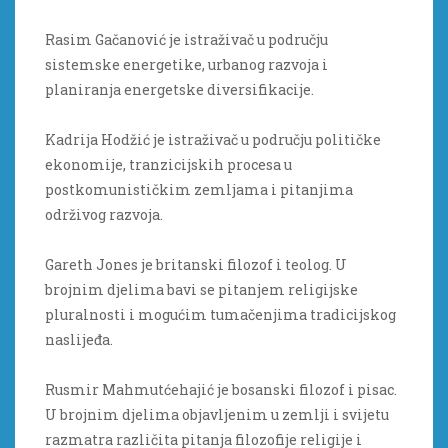
Rasim Gačanović je istraživač u području
sistemske energetike, urbanog razvoja i
planiranja energetske diversifikacije.
Kadrija Hodžić je istraživač u području političke
ekonomije, tranzicijskih procesa u
postkomunističkim zemljama i pitanjima
održivog razvoja.
Gareth Jones je britanski filozof i teolog. U
brojnim djelima bavi se pitanjem religijske
pluralnosti i mogućim tumačenjima tradicijskog
naslijeđa.
Rusmir Mahmutćehajić je bosanski filozof i pisac.
U brojnim djelima objavljenim u zemlji i svijetu
razmatra različita pitanja filozofije religije i