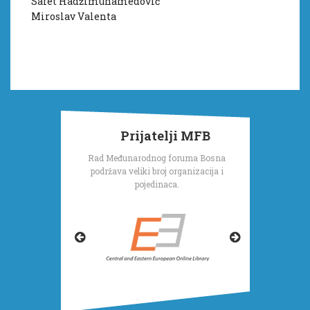
Safet Hadžimuhamedović
Miroslav Valenta
Prijatelji MFB
Rad Međunarodnog foruma Bosna
podržava veliki broj organizacija i
pojedinaca.