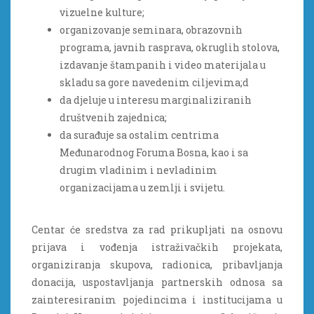
vizuelne kulture;
organizovanje seminara, obrazovnih
programa, javnih rasprava, okruglih stolova,
izdavanje štampanih i video materijala u
skladu sa gore navedenim ciljevima;d
da djeluje u interesu marginaliziranih
društvenih zajednica;
da surađuje sa ostalim centrima
Međunarodnog Foruma Bosna, kao i sa
drugim vladinim i nevladinim
organizacijama u zemlji i svijetu.
Centar će sredstva za rad prikupljati na osnovu
prijava i vođenja istraživačkih projekata,
organiziranja skupova, radionica, pribavljanja
donacija, uspostavljanja partnerskih odnosa sa
zainteresiranim pojedincima i institucijama u