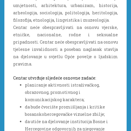
umjetnosti, arhitektura, urbanizam, historija,
arheologija, sociologija, politologija, heritologija,
filozofija, etnologija, lingvistika i muzeologija.
Centar neće obespravljivati na osnovu vjerske,
etničke, nacionalne, rodne i seksualne
pripadnosti. Centar neće obespravljivati na osnovu
tjelesne invalidnosti a poseban naglasak stavlja
na djelovanje u svjetlu Opće povelje o ljudskim
pravima.
Centar utvrđuje sljedeće osnovne zadaće:
planiranje aktivnosti istraživačkog,
obrazovnog, promotivnog i
komunikacijskog karaktera;
da bude čvorište promišljanja i kritike
bosanskohercegovačke vizuelne zbilje;
da utiče na djelovanje institucija Bosne i
Hercegovine odgovornih za njegovanje