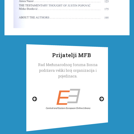
Prijatelji MFB
Rad Međunarodnog foruma Bosna
podržava veliki broj organizacija i
pojedinaca.