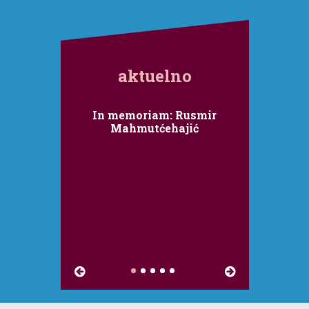
aktuelno
In memoriam: Rusmir
Mahmutćehajić