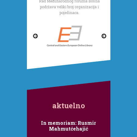
Rad Međunarodnog foruma Bosna
podržava veliki broj organizacija i
pojedinaca.
aktuelno
In memoriam: Rusmir
Mahmutćehajić