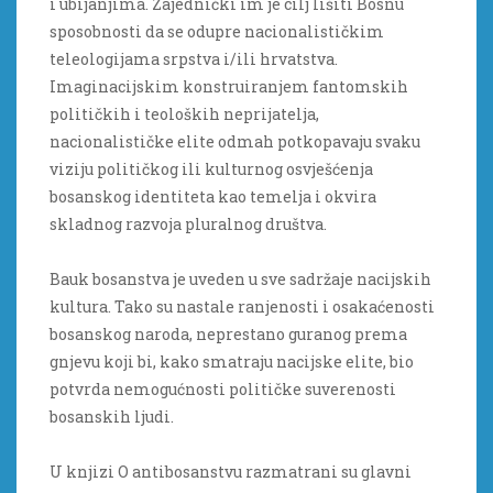
i ubijanjima. Zajednički im je cilj lišiti Bosnu
sposobnosti da se odupre nacionalističkim
teleologijama srpstva i/ili hrvatstva.
Imaginacijskim konstruiranjem fantomskih
političkih i teoloških neprijatelja,
nacionalističke elite odmah potkopavaju svaku
viziju političkog ili kulturnog osvješćenja
bosanskog identiteta kao temelja i okvira
skladnog razvoja pluralnog društva.
Bauk bosanstva je uveden u sve sadržaje nacijskih
kultura. Tako su nastale ranjenosti i osakaćenosti
bosanskog naroda, neprestano guranog prema
gnjevu koji bi, kako smatraju nacijske elite, bio
potvrda nemogućnosti političke suverenosti
bosanskih ljudi.
U knjizi O antibosanstvu razmatrani su glavni