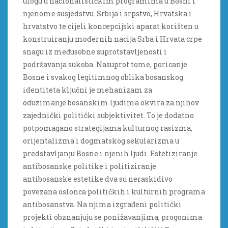
ulogu u nacionalističkim programima u Bosni i
njenome susjedstvu. Srbija i srpstvo, Hrvatska i
hrvatstvo te cijeli koncepcijski aparat korišten u
konstruiranju modernih nacija Srba i Hrvata crpe
snagu iz međusobne suprotstavljenosti i
podržavanja sukoba. Nasuprot tome, poricanje
Bosne i svakog legitimnog oblika bosanskog
identiteta ključni je mehanizam za
oduzimanje bosanskim ljudima okvira za njihov
zajednički politički subjektivitet. To je dodatno
potpomagano strategijama kulturnog rasizma,
orijentalizma i dogmatskog sekularizma u
predstavljanju Bosne i njenih ljudi. Estetiziranje
antibosanske politike i politiziranje
antibosanske estetike dva su neraskidivo
povezana oslonca političkih i kulturnih programa
antibosanstva. Na njima izgrađeni politički
projekti obznanjuju se ponižavanjima, progonima