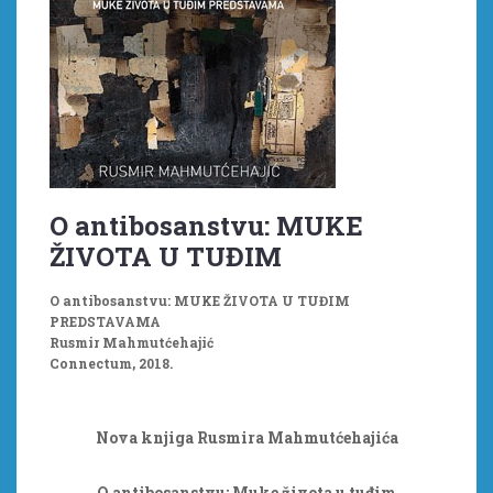
O antibosanstvu: MUKE
ŽIVOTA U TUĐIM
PREDSTAVAMA
O antibosanstvu: MUKE ŽIVOTA U TUĐIM
PREDSTAVAMA
Rusmir Mahmutćehajić
Connectum, 2018.
Nova knjiga Rusmira Mahmutćehajića
O antibosanstvu: Muke života u tuđim