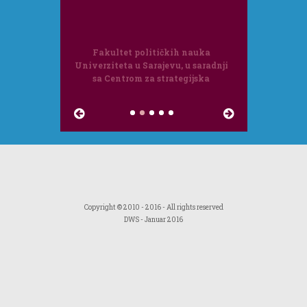
Fakultet političkih nauka
Univerziteta u Sarajevu, u saradnji
sa Centrom za strategijska
istraživanja Međunarodnog foruma
Bosna, organizira internacionalni
kolokvi...
Copyright © 2010 - 2016 - All rights reserved
DWS
- Januar 2016