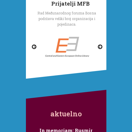
Prijatelji MFB
Rad Međunarodnog foruma Bosna
podržava veliki broj organizacija i
pojedinaca.
aktuelno
In memoriam: Rusmir