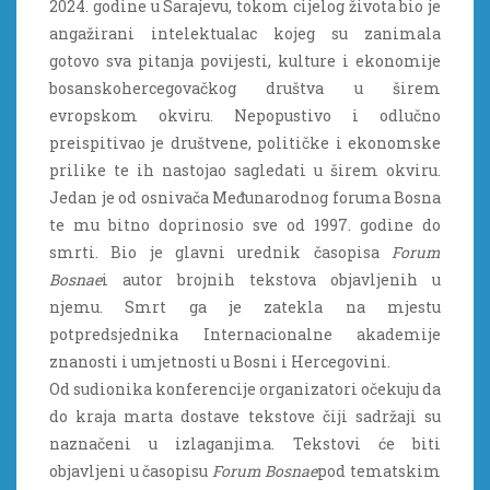
2024. godine u Sarajevu, tokom cijelog života bio je
angažirani intelektualac kojeg su zanimala
gotovo sva pitanja povijesti, kulture i ekonomije
bosanskohercegovačkog društva u širem
evropskom okviru. Nepopustivo i odlučno
preispitivao je društvene, političke i ekonomske
prilike te ih nastojao sagledati u širem okviru.
Jedan je od osnivača Međunarodnog foruma Bosna
te mu bitno doprinosio sve od 1997. godine do
smrti. Bio je glavni urednik časopisa
Forum
Bosnae
i autor brojnih tekstova objavljenih u
njemu. Smrt ga je zatekla na mjestu
potpredsjednika Internacionalne akademije
znanosti i umjetnosti u Bosni i Hercegovini.
Od sudionika konferencije organizatori očekuju da
do kraja marta dostave tekstove čiji sadržaji su
naznačeni u izlaganjima. Tekstovi će biti
objavljeni u časopisu
Forum Bosnae
pod tematskim