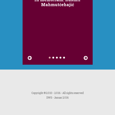
RAT RUSIJE PROTIV
Mahmutćehajić
UKRAJINE
Fakultet političkih nauka
Univerziteta u Sarajevu, u saradnji
sa Centrom za strategijska
istraživanja Međunarodnog foruma
Bosna, organizira internacionalni
kolokvi...
Copyright © 2010 - 2016 - All rights reserved
DWS
- Januar 2016