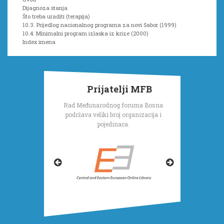
Dijagnoza stanja
Što treba uraditi (terapija)
10.3. Prijedlog nacionalnog programa za novi Sabor (1999)
10.4. Minimalni program izlaska iz krize (2000)
Index imena
Prijatelji MFB
Rad Međunarodnog foruma Bosna
podržava veliki broj organizacija i
pojedinaca.