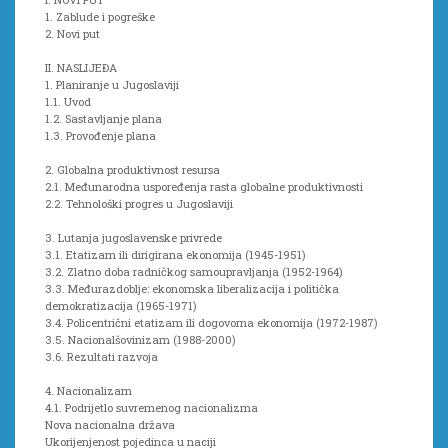
1. Zablude i pogreške
2. Novi put
II. NASLIJEĐA
1. Planiranje u Jugoslaviji
1.1. Uvod
1.2. Sastavljanje plana
1.3. Provođenje plana
2. Globalna produktivnost resursa
2.1. Međunarodna uspoređenja rasta globalne produktivnosti
2.2. Tehnološki progres u Jugoslaviji
3. Lutanja jugoslavenske privrede
3.1. Etatizam ili dirigirana ekonomija (1945-1951)
3.2. Zlatno doba radničkog samoupravljanja (1952-1964)
3.3. Međurazdoblje: ekonomska liberalizacija i politička
demokratizacija (1965-1971)
3.4. Policentrični etatizam ili dogovorna ekonomija (1972-1987)
3.5. Nacionalšovinizam (1988-2000)
3.6. Rezultati razvoja
4. Nacionalizam
4.1. Podrijetlo suvremenog nacionalizma
Nova nacionalna država
Ukorijenjenost pojedinca u naciji