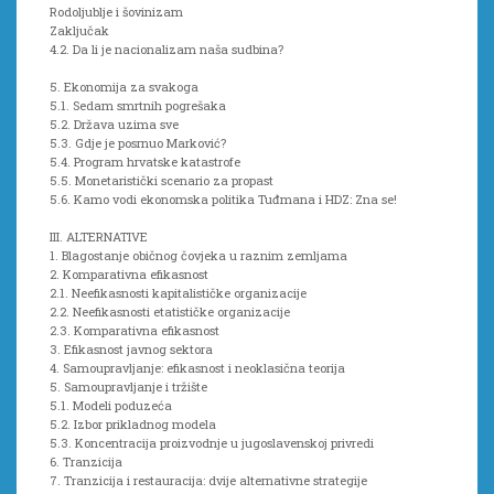
Rodoljublje i šovinizam
Zaključak
4.2. Da li je nacionalizam naša sudbina?
5. Ekonomija za svakoga
5.1. Sedam smrtnih pogrešaka
5.2. Država uzima sve
5.3. Gdje je posrnuo Marković?
5.4. Program hrvatske katastrofe
5.5. Monetaristički scenario za propast
5.6. Kamo vodi ekonomska politika Tuđmana i HDZ: Zna se!
III. ALTERNATIVE
1. Blagostanje običnog čovjeka u raznim zemljama
2. Komparativna efikasnost
2.1. Neefikasnosti kapitalističke organizacije
2.2. Neefikasnosti etatističke organizacije
2.3. Komparativna efikasnost
3. Efikasnost javnog sektora
4. Samoupravljanje: efikasnost i neoklasična teorija
5. Samoupravljanje i tržište
5.1. Modeli poduzeća
5.2. Izbor prikladnog modela
5.3. Koncentracija proizvodnje u jugoslavenskoj privredi
6. Tranzicija
7. Tranzicija i restauracija: dvije alternativne strategije