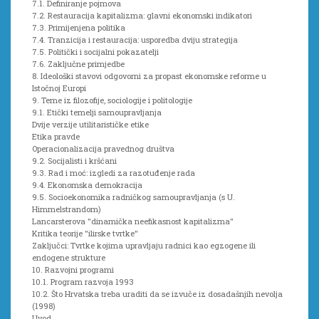
7.1. Definiranje pojmova
7.2. Restauracija kapitalizma: glavni ekonomski indikatori
7.3. Primijenjena politika
7.4. Tranzicija i restauracija: usporedba dviju strategija
7.5. Politički i socijalni pokazatelji
7.6. Zaključne primjedbe
8. Ideološki stavovi odgovorni za propast ekonomske reforme u
Istočnoj Europi
9. Teme iz filozofije, sociologije i politologije
9.1. Etički temelji samoupravljanja
Dvije verzije utilitarističke etike
Etika pravde
Operacionalizacija pravednog društva
9.2. Socijalisti i kršćani
9.3. Rad i moć: izgledi za razotuđenje rada
9.4. Ekonomska demokracija
9.5. Socioekonomika radničkog samoupravljanja (s U.
Himmelstrandom)
Lancarsterova "dinamička neefikasnost kapitalizma"
Kritika teorije "ilirske tvrtke"
Zaključci: Tvrtke kojima upravljaju radnici kao egzogene ili
endogene strukture
10. Razvojni programi
10.1. Program razvoja 1993
10.2. Što Hrvatska treba uraditi da se izvuče iz dosadašnjih nevolja
(1998)
Uvod